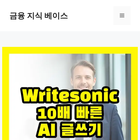
컨
텐
금융 지식 베이스
메
츠
로
뉴
건
너
뛰
기