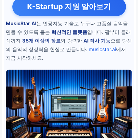
K-Startup 지원 알아보기
MusicStar AI
는 인공지능 기술로 누구나 고품질 음악을
만들 수 있도록 돕는
혁신적인 플랫폼
입니다. 팝부터 클래
식까지
35개 이상의 장르
와 강력한
AI 작사 기능
으로 당신
의 음악적 상상력을 현실로 만듭니다.
musicstar.ai
에서
지금 시작하세요.