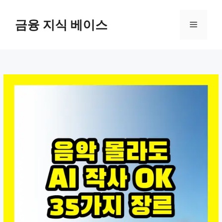
컨
텐
금융 지식 베이스
메
츠
로
뉴
건
너
뛰
기