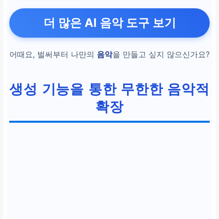
35개 이상의 장르
및
AI
더 많은 AI 음악 도구 보기
작사 기능
지원
어때요, 벌써부터 나만의
음악
을 만들고 싶지 않으신가요?
효율성
생성 기능을 통한 무한한 음악적
빠른
음악 창작
시간, 고
확장
가의 장비 불필요
창의성
아이디어를 현실로 구현
하는
혁신적인 플랫폼