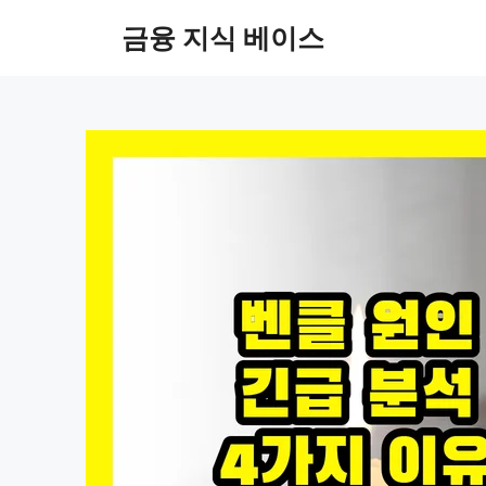
컨
금융 지식 베이스
텐
츠
로
건
너
뛰
기