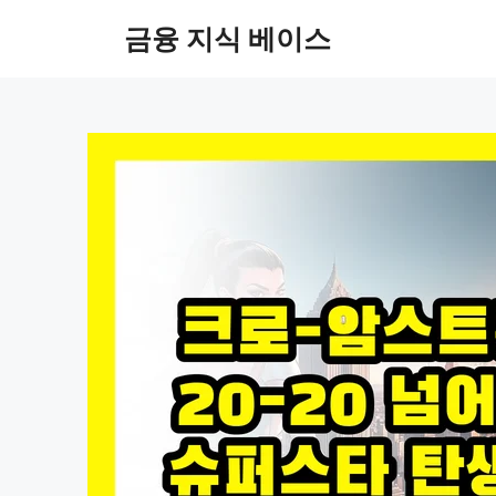
컨
금융 지식 베이스
텐
츠
로
건
너
뛰
기