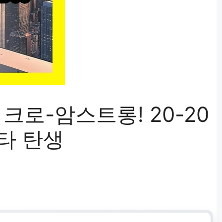
크로-암스트롱! 20-20
타 탄생