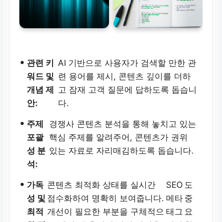
•
관련 키
AI 기반으로 사용자가 검색할 만한 관
워드 및
련 용어를 제시, 콘텐츠 깊이를 더하
개념 제
고 잠재 고객 질문에 답하도록 돕습니
안:
다.
•
주제
경쟁사 콘텐츠 분석을 통해 놓치고 있는
포괄
핵심 주제를 알려주어, 콘텐츠가 권위
성 분
있는 자료로 자리매김하도록 돕습니다.
석:
•
가독
콘텐츠 최적화 상태를 실시간
SEO
도
성 및
점수화하여 명확히 보여줍니다.
메타
중
최적
개선이 필요한 부분을 구체적으
태그
요