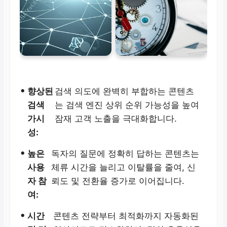
•
향상된
검색 의도에 완벽히 부합하는 콘텐츠
검색
는 검색 엔진 상위 순위 가능성을 높여
가시
잠재 고객 노출을 극대화합니다.
성:
•
높은
독자의 질문에 정확히 답하는 콘텐츠는
사용
체류 시간을 늘리고 이탈률을 줄여, 신
자 참
뢰도 및 전환율 증가로 이어집니다.
여:
•
시간
콘텐츠 전략부터 최적화까지 자동화된