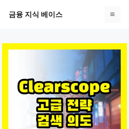
컨
텐
금융 지식 베이스
메
츠
로
뉴
건
너
뛰
기