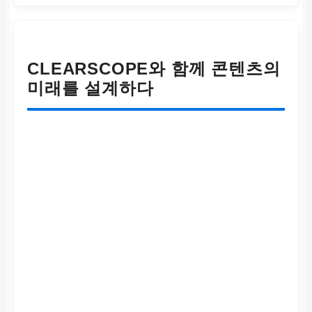
팀 협업
Clearscope 데이터 공유
및 교육을 통해 팀 전체의
CLEARSCOPE와 함께 콘텐츠의
콘텐츠 일관성 및 효율성
증대.
미래를 설계하다