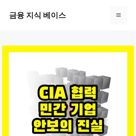
컨
텐
금융 지식 베이스
메
츠
로
뉴
건
너
뛰
기