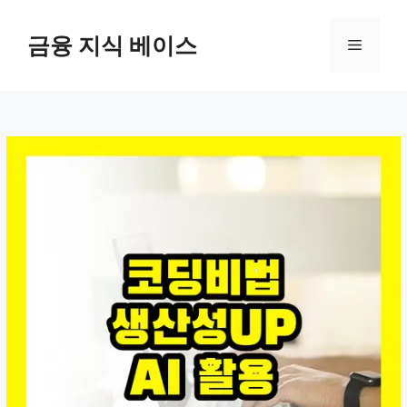
컨
텐
금융 지식 베이스
메
츠
로
뉴
건
너
뛰
기