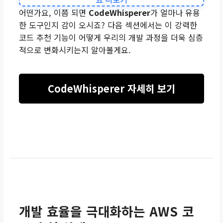
개발 효율 극대화, 모범 사
어떤가요, 이쯤 되면
CodeWhisperer
가 얼마나 유용
례 준수
한 도구인지 감이 오시죠? 다음 섹션에서는 이 강력한
코드 추천 기능이 어떻게 우리의 개발 과정을 더욱 심층
특징
적으로 변화시키는지 알아볼게요.
IDE 통합, 수동 검색 불필
요
CodeWhisperer 자세히 보기
추천 대상
AWS 서비스와 상호작용하
는 개발자
개발 효율을 극대화하는 AWS 코