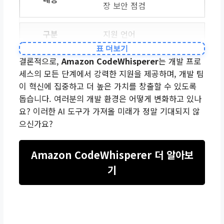
장 보안 점검
지원 언어
표 더보기
Java, Python, JavaScrip
결론적으로,
Amazon CodeWhisperer
는 개발 프로
t 등 다양한 언어 지원
세스의 모든 단계에서 강력한 지원을 제공하며, 개발 팀
이 혁신에 집중하고 더 높은 가치를 창출할 수 있도록
지원 IDE
돕습니다. 여러분의 개발 환경은 어떻게 변화하고 있나
요? 이러한 AI 도구가 가져올 미래가 정말 기대되지 않
VS Code, IntelliJ IDEA
으신가요?
등 주요 통합 개발 환경
Amazon CodeWhisperer 더 알아보
기대 효과
기
생산성 향상, 코드 품질 개
선, 보안 강화, 팀 협업 증
진