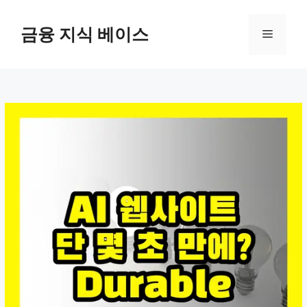
컨
텐
금융 지식 베이스
메
츠
로
뉴
건
너
뛰
기