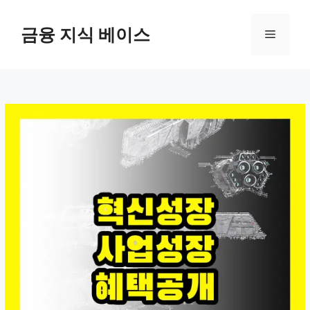
컨
텐
금융 지식 베이스
메
츠
로
뉴
건
너
뛰
기