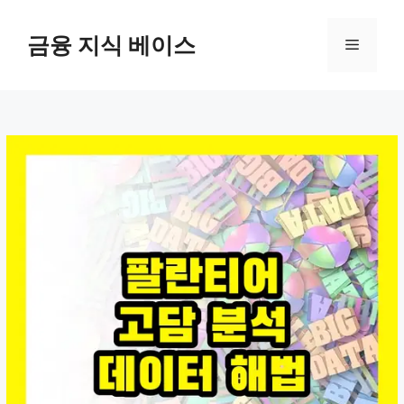
컨
텐
금융 지식 베이스
메
츠
로
뉴
건
너
뛰
기