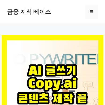
컨
텐
금융 지식 베이스
메
츠
로
뉴
건
너
뛰
기