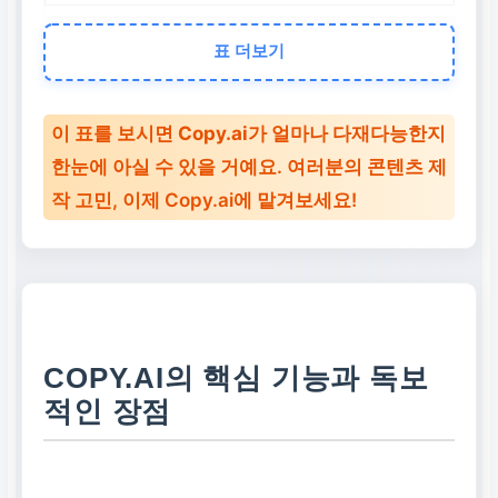
핵심 기능
표 더보기
AI 기반 텍스트 생성, 초
안 자동화, 다양한 어조
이 표를 보시면
Copy.ai
가 얼마나 다재다능한지
선택
한눈에 아실 수 있을 거예요. 여러분의
콘텐츠 제
작
고민, 이제 Copy.ai에 맡겨보세요!
주요 이점
시간 절약, 창의성 증대,
전반적인 생산성 극대
화
COPY.AI의 핵심 기능과 독보
무료 체험
적인 장점
지금 바로 시작하기