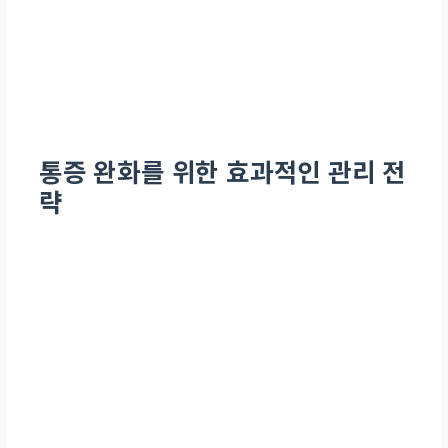
발치
잇몸 및 뼈 손상, 혈병 형성
욱신거림, 붓기, 출혈 (수일
~1주)
통증 완화를 위한 효과적인 관리 전
처방 진통제, 냉찜질, 부드
략
러운 음식
잇몸 치료 (스케일링/치주
소파술)
잇몸 자극, 염증 완화 과정
시림, 욱신거림 (수일간)
소금물 가글, 부드러운 칫솔