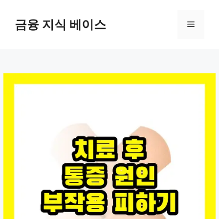
컨
텐
금융 지식 베이스
메
츠
로
뉴
건
너
뛰
기