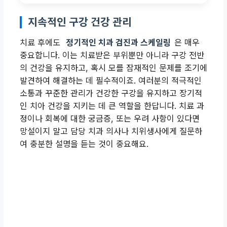
생활 습관
지속적인 구강 건강 관리
충분한 휴식, 금연/금주
치료 후에도
정기적인 치과 검진과 스케일링
은 매우
격렬한 운동, 흡연, 음주
중요합니다. 이는 치료받은 부위뿐만 아니라 구강 전반
의 건강을 유지하고, 혹시 모를 잠재적인 문제를 조기에
치과 방문
발견하여 해결하는 데 필수적이죠. 여러분의 적극적인
소통과 꾸준한 관리가 건강한 구강을 유지하고 장기적
정기 검진 및 스케일링
인 치아 건강을 지키는 데 큰 역할을 한답니다. 치료 과
정이나 회복에 대한 궁금증, 또는 우려 사항이 있다면
이상 증상 방치, 자가 진단
망설이지 말고 담당 치과 의사나 치위생사에게 질문하
여 충분한 설명을 듣는 것이 중요해요.