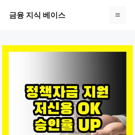
컨
텐
금융 지식 베이스
메
츠
로
뉴
건
너
뛰
기