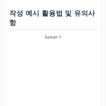
충실한 사업계획서는 금융
기관의 신뢰를 얻어 대출
작성 예시 활용법 및 유의사
승인 확률을 높이는 데 기
항
여합니다.
상담 및 문의
funrun-1
궁금한 점이 있다면 언제든
지 전문가와 상담하세요.
예약 바로가기