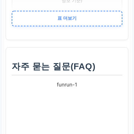
정보 기준)
표 더보기
대출 한도
최대 3,000만원 (운전자
금)
금리
자주 묻는 질문(FAQ)
정책자금 기준금리 (변동)
funrun-1
+ 가산금리 1.0%p
상환 방식
2년 거치 3년 분할 상환
(총 5년)