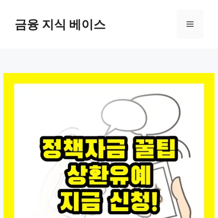
컨
텐
금융 지식 베이스
메
츠
로
뉴
건
너
뛰
기