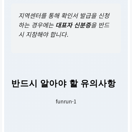
인터파크쇼핑, AK몰
지역센터를 통해 확인서 발급을 신청
하는 경우에는
대표자 신분증
을 반드
결제내역, 사업자 정보 화
시 지참해야 합니다.
면
정산관리/대불지금명세
서 등
알렛츠, 셀러허브
반드시 알아야 할 유의사항
정산/입금내역, 사업자
funrun-1
정보 화면
정산관리/판매자정산 등