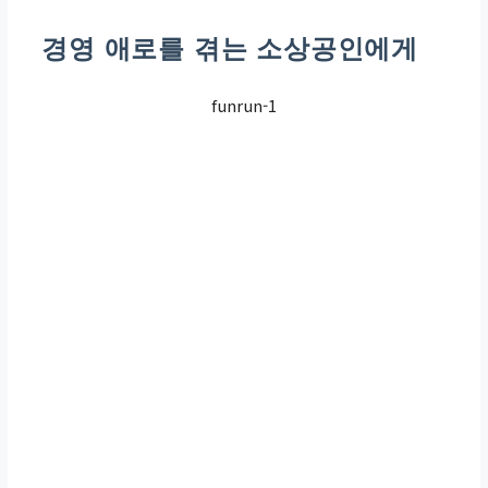
핵심 혜택
경영 애로를 겪는 소상공인에게
funrun-1
최대 5년(60개월) 상환 기
간 연장
신청 방식
비대면(온라인) 및 대면(지
역센터) 접수