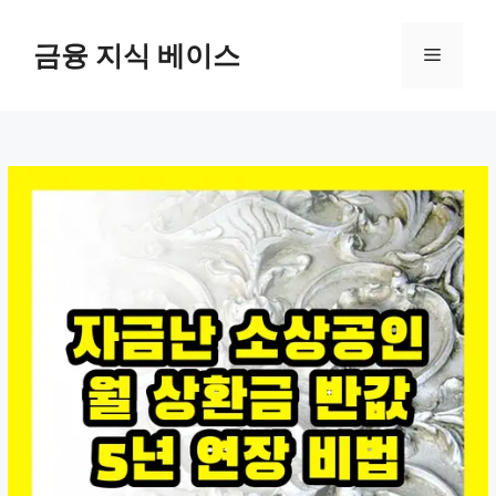
컨
텐
금융 지식 베이스
메
츠
로
뉴
건
너
뛰
기