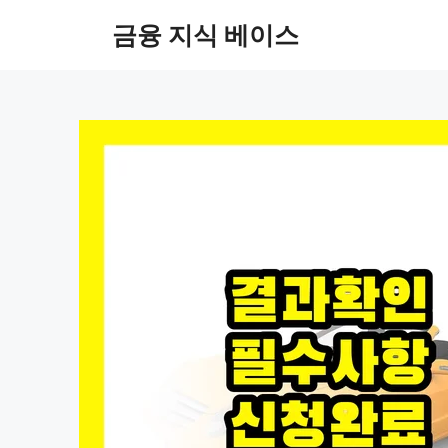
컨
금융 지식 베이스
텐
츠
로
건
너
뛰
기