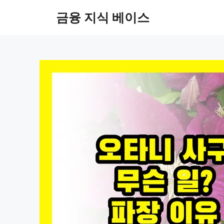
컨
금융 지식 베이스
텐
츠
로
건
너
뛰
기