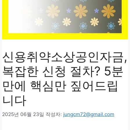
신용취약소상공인자금,
복잡한 신청 절차? 5분
만에 핵심만 짚어드립
니다
2025년 06월 23일
작성자:
jungcm72@gmail.com