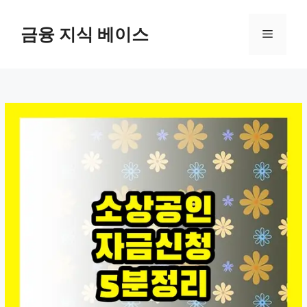
컨
텐
금융 지식 베이스
메
츠
로
뉴
건
너
뛰
기