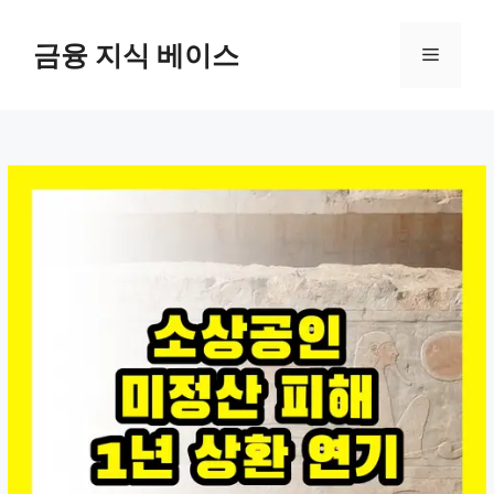
컨
텐
금융 지식 베이스
메
츠
로
뉴
건
너
뛰
기