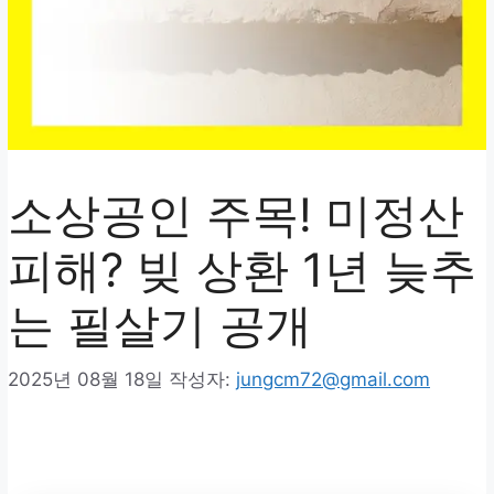
소상공인 주목! 미정산
피해? 빚 상환 1년 늦추
는 필살기 공개
2025년 08월 18일
작성자:
jungcm72@gmail.com