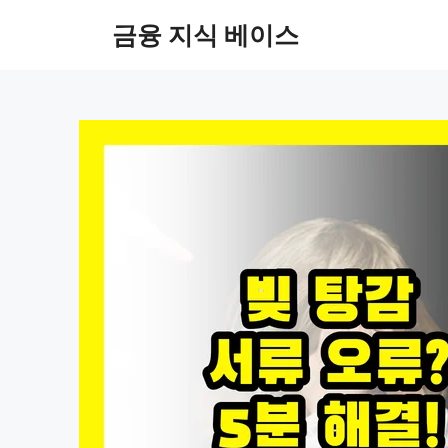
컨
금융 지식 베이스
텐
츠
로
건
너
뛰
기