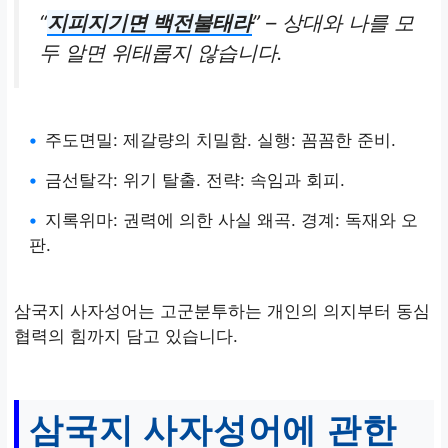
“
지피지기면 백전불태라
” – 상대와 나를 모
두 알면 위태롭지 않습니다.
•
주도면밀: 제갈량의 치밀함. 실행: 꼼꼼한 준비.
•
금선탈각: 위기 탈출. 전략: 속임과 회피.
•
지록위마: 권력에 의한 사실 왜곡. 경계: 독재와 오
판.
삼국지 사자성어는 고군분투하는 개인의 의지부터 동심
협력의 힘까지 담고 있습니다.
삼국지 사자성어에 관한