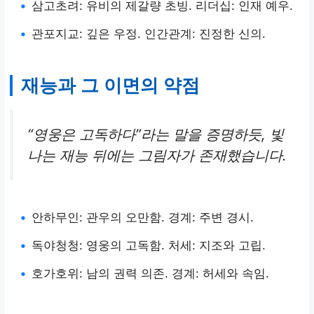
•
삼고초려: 유비의 제갈량 초빙. 리더십: 인재 예우.
•
관포지교: 깊은 우정. 인간관계: 진정한 신의.
재능과 그 이면의 약점
“영웅은 고독하다”라는 말을 증명하듯, 빛
나는 재능 뒤에는 그림자가 존재했습니다.
•
안하무인: 관우의 오만함. 경계: 주변 경시.
•
독야청청: 영웅의 고독함. 처세: 지조와 고립.
•
호가호위: 남의 권력 의존. 경계: 허세와 속임.