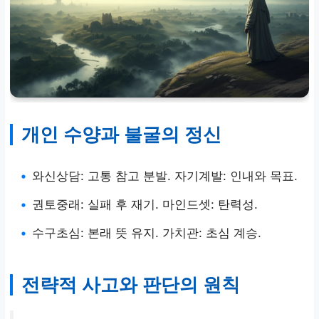
개인 수양과 불굴의 정신
•
와신상담: 고통 참고 분발. 자기계발: 인내와 목표.
•
권토중래: 실패 후 재기. 마인드셋: 탄력성.
•
수구초심: 본래 뜻 유지. 가치관: 초심 계승.
전략적 사고와 판단의 원칙