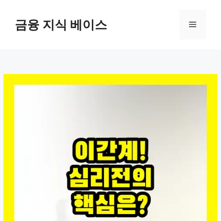
컨
텐
금융 지식 베이스
메
츠
로
뉴
건
너
뛰
기