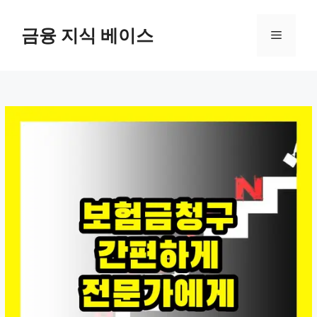
컨
텐
금융 지식 베이스
메
츠
로
뉴
건
너
뛰
기