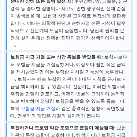
중대한 상해 또는 질병 발생 시:
후유장해, 암, 뇌졸중, 심근
경색 등 중대한 질병이나 사고로 인한 영구적인 신체 손상
이 발생했을 때, 보험금 산정은 그야말로 복잡성의 끝판왕
입니다. 이때는 의학적 판단과 손해사정 전문 지식이 필수
적이므로 전문가의 도움이 절실합니다. 당신의 권리를 온
전히 찾기 위해선 정확한 진단과 평가가 선행되어야 합니
다.
보험금 지급 거절 또는 삭감 통보를 받았을 때:
보험사로부
터 보험금 지급을 거절당했거나, 예상보다 훨씬 적은 금액
을 제시받았다면 이는 부당한 처사일 가능성이 농후합니
다. 보험사는 때로 복잡한 약관이나 내부 지침을 근거로 지
급을 회피하려 할 수 있습니다. 전문가는 이러한 보험사의
주장을 면밀히 검토하고, 약관과 법률에 근거하여 논리적
으로 반박하며 정당한 보험금을 받을 수 있도록 돕습니다.
특히
보험금 지급 거절
과 같은 충격적인 상황에 직면했을
때, 전문가의 개입은 해결의 실마리가 됩니다.
복잡하거나 모호한 약관 조항으로 분쟁이 예상될 때:
보험
약관의 특정 조항이 모호하거나, 해석에 따라 보험금 지급