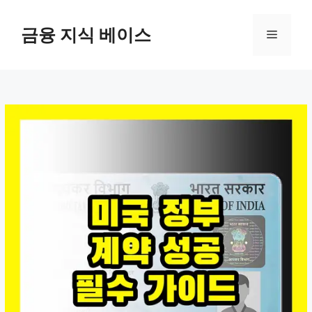
컨
텐
금융 지식 베이스
메
츠
로
뉴
건
너
뛰
기