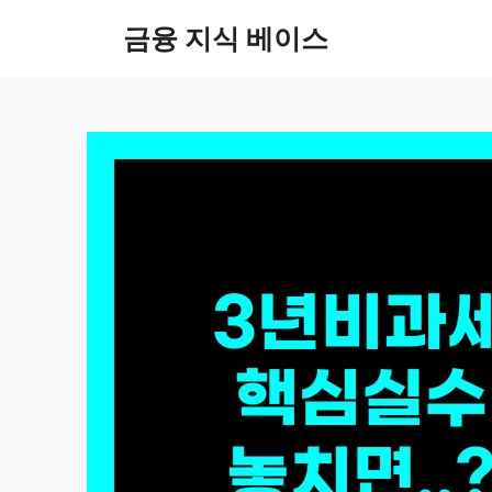
컨
금융 지식 베이스
텐
츠
로
건
너
뛰
기