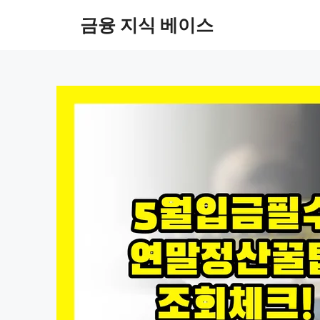
컨
금융 지식 베이스
텐
츠
로
건
너
뛰
기