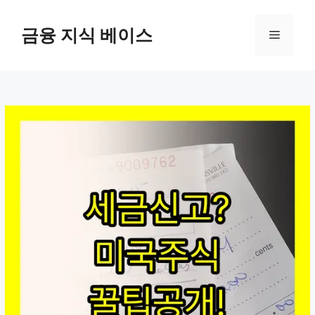
컨
텐
금융 지식 베이스
메
츠
로
뉴
건
너
뛰
기