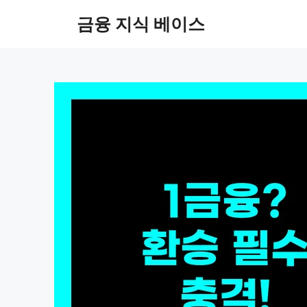
컨
금융 지식 베이스
텐
츠
로
건
너
뛰
기