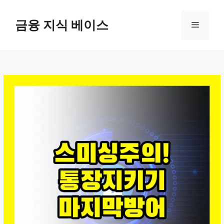
컨
텐
금융 지식 베이스
메
츠
로
뉴
건
너
뛰
기