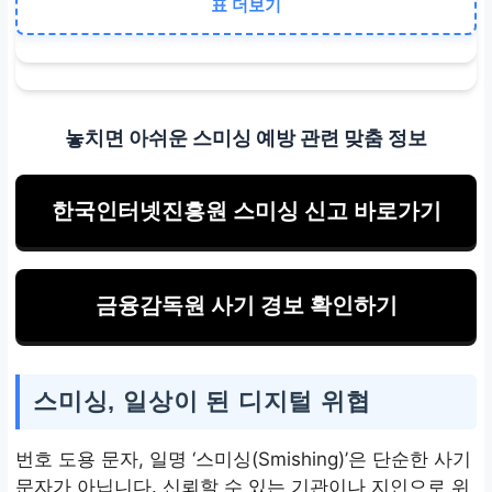
문자로 절대 개인정보를 보
표 더보기
내지 않기
악성 링크 클릭 유도
의심스러운 링크는 절대 클
놓치면 아쉬운 스미싱 예방 관련 맞춤 정보
릭하지 않고 공식 채널로
확인
한국인터넷진흥원 스미싱 신고 바로가기
심리적 압박을 통한 판단력
마비
금융감독원 사기 경보 확인하기
‘긴급’, ‘마감’ 키워드에 현혹
되지 않기
스미싱, 일상이 된 디지털 위협
번호 도용 문자, 일명 ‘스미싱(Smishing)’은 단순한 사기
문자가 아닙니다. 신뢰할 수 있는 기관이나 지인으로 위