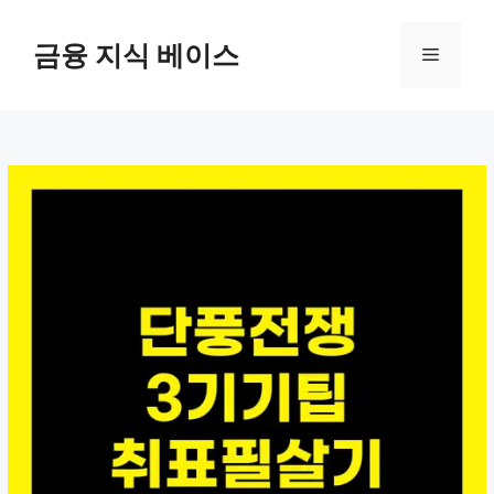
컨
텐
금융 지식 베이스
메
츠
로
뉴
건
너
뛰
기