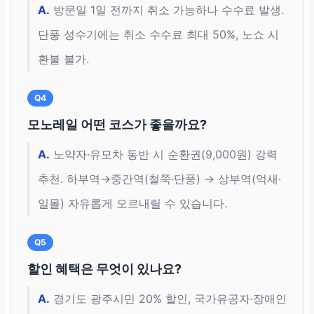
A.
방문일 1일 전까지 취소 가능하나 수수료 발생.
단풍 성수기에는 취소 수수료 최대 50%, 노쇼 시
환불 불가.
Q4
모노레일 어떤 코스가 좋을까요?
A.
노약자·유모차 동반 시 순환권(9,000원) 강력
추천. 하부역→중간역(철쭉·단풍) → 상부역(억새·
일몰) 자유롭게 오르내릴 수 있습니다.
Q5
할인 혜택은 무엇이 있나요?
A.
경기도 광주시민 20% 할인, 국가유공자·장애인