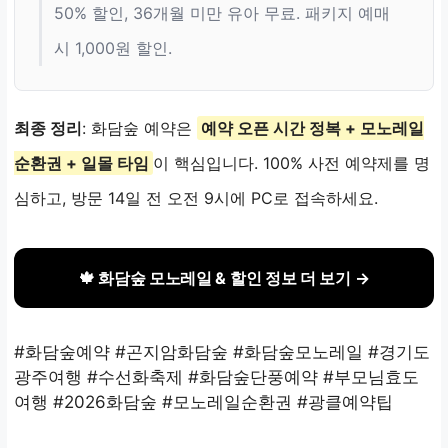
50% 할인, 36개월 미만 유아 무료. 패키지 예매
시 1,000원 할인.
최종 정리
: 화담숲 예약은
예약 오픈 시간 정복 + 모노레일
순환권 + 일몰 타임
이 핵심입니다. 100% 사전 예약제를 명
심하고, 방문 14일 전 오전 9시에 PC로 접속하세요.
🍁 화담숲 모노레일 & 할인 정보 더 보기 →
#화담숲예약 #곤지암화담숲 #화담숲모노레일 #경기도
광주여행 #수선화축제 #화담숲단풍예약 #부모님효도
여행 #2026화담숲 #모노레일순환권 #광클예약팁