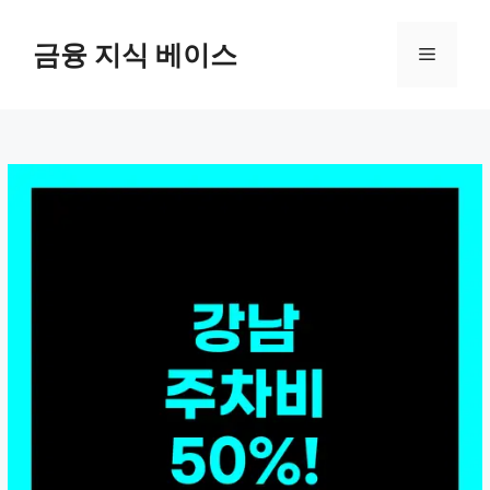
컨
텐
금융 지식 베이스
메
츠
로
뉴
건
너
뛰
기