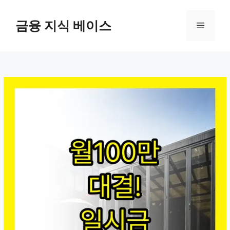
컨
텐
금융 지식 베이스
메
츠
로
뉴
건
너
뛰
기