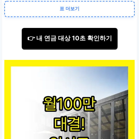
국민체육진흥공단 방문 또는
등기우편
표 더보기
은메달·동메달리스트
👉 내 연금 대상 10초 확인하기
은 75만 원 / 동 52만 원 (월 지
급)
소속 경기단체 통해 접수 가능